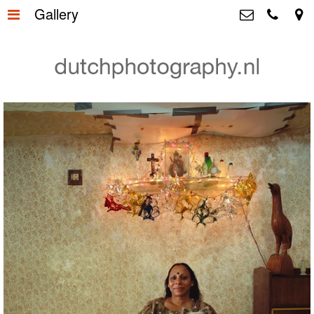
Gallery
Home
>
Dutchphotography.nl
Utrechtsedwarsstraat 87, 1017 WD
Gallery
>
Amsterdam The Netherlands
+31 6 55163365
About us
>
+31 6 53755894
info@dutchphotography.nl
Contact
>